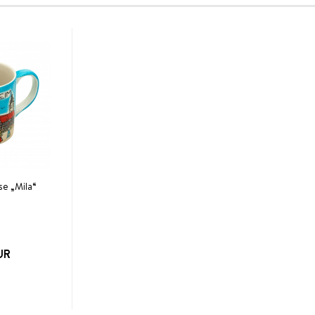
se „Mila“
EUR