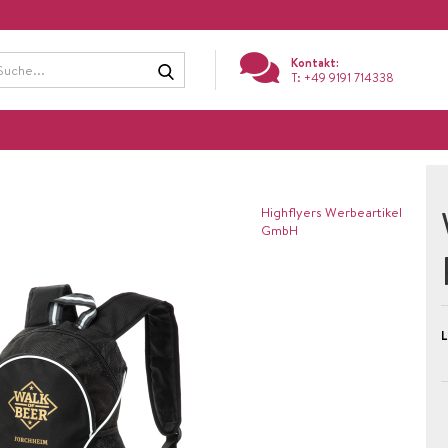
Suche...
Kontakt:
T: +49 9191 714338
Highflyers Werbeartikel
GmbH
L