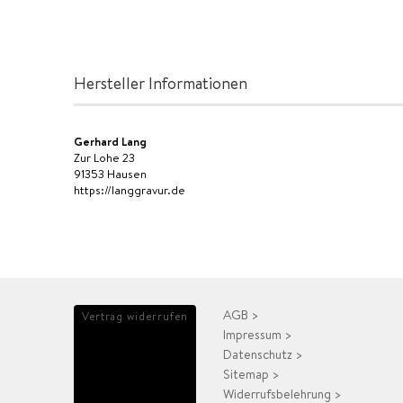
Hersteller Informationen
Gerhard Lang
Zur Lohe 23
91353 Hausen
https://langgravur.de
AGB >
Vertrag widerrufen
Impressum >
Datenschutz >
Sitemap >
Widerrufsbelehrung >