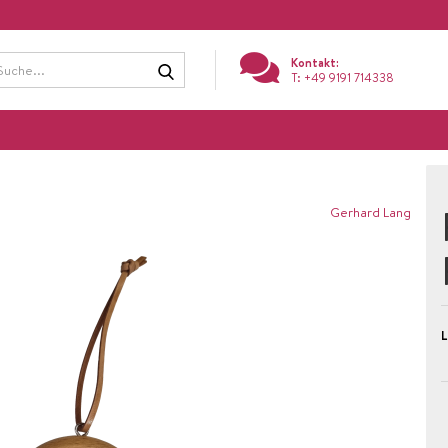
Suche...
Kontakt:
T: +49 9191 714338
Gerhard Lang
L