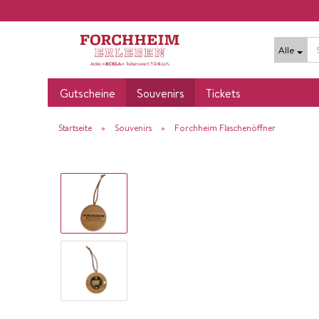
Alle
Gutscheine
Souvenirs
Tickets
»
»
Startseite
Souvenirs
Forchheim Flaschenöffner