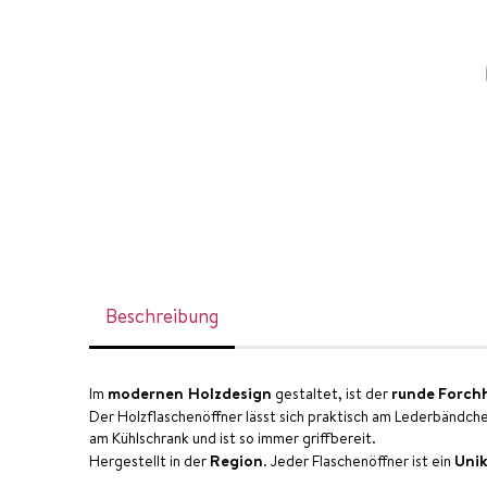
Beschreibung
modernen Holzdesign
runde
Forchh
Im
gestaltet, ist der
Der Holzflaschenöffner lässt sich praktisch am Lederbändc
am Kühlschrank und ist so immer griffbereit.
Region
Uni
Hergestellt in der
. Jeder Flaschenöffner ist ein